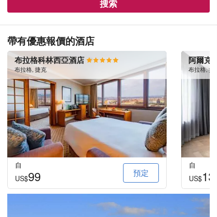
搜索
帶有優惠報價的酒店
布拉格科林西亞酒店
阿爾克
布拉格, 捷克
布拉格, 捷
自
自
預定
99
13
US$
US$