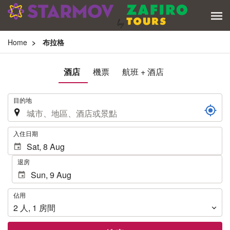
Home
布拉格
酒店
機票
航班 + 酒店
.
目的地
.
入住日期
退房
佔
佔用
用
2
人
,
1
房間