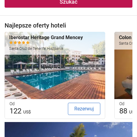
Szukać
Najlepsze oferty hoteli
Iberostar Heritage Grand Mencey
Colon 
Santa Cruz 
Santa Cruz de Tenerife, Hiszpania
Od
Od
Rezerwuj
122
88
US$
US$