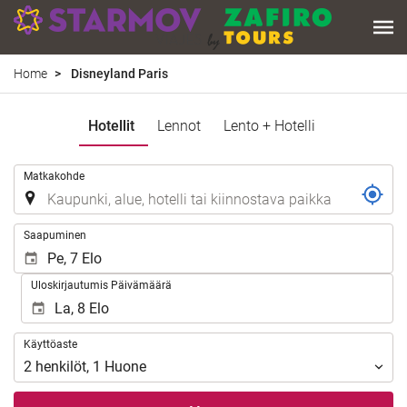
Home
Disneyland Paris
Hotellit
Lennot
Lento + Hotelli
.
Matkakohde
.
Saapuminen
Uloskirjautumis Päivämäärä
Käyttöaste
Käyttöaste
2
henkilöt
,
1
Huone