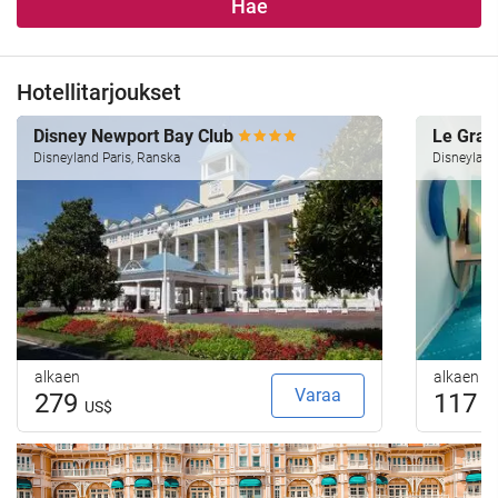
Hae
Hotellitarjoukset
Disney Newport Bay Club
Le Gran
Disneyland Paris, Ranska
Disneyland
alkaen
alkaen
Varaa
279
117
US$
U