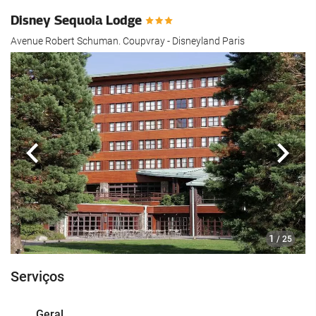
Disney Sequoia Lodge
Avenue Robert Schuman. Coupvray - Disneyland Paris
Anterior
Segui
1
/ 25
Serviços
Geral