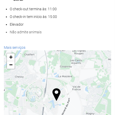
O check-out termina às: 11:00
O check-in tem início às: 15:00
Elevador
Não admite animais
Alimentação e bebidas
Mais serviços
Restaurante à la carte
+
Bar
−
Café no local
Serviços de receção
Recepção 24 horas
Depósito de bagagens
Piscina